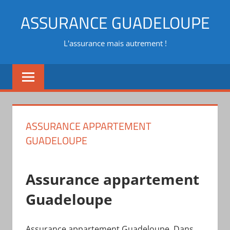
Aller
ASSURANCE GUADELOUPE
au
contenu
L'assurance mais autrement !
ASSURANCE APPARTEMENT
GUADELOUPE
Assurance appartement
Guadeloupe
Assurance appartement Guadeloupe. Dans